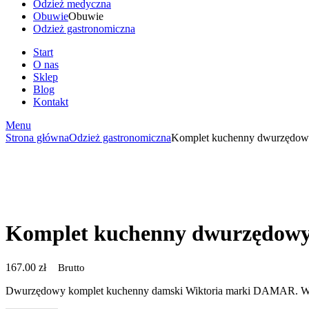
Odzież medyczna
Obuwie
Obuwie
Odzież gastronomiczna
Start
O nas
Sklep
Blog
Kontakt
Menu
Strona główna
Odzież gastronomiczna
Komplet kuchenny dwurzędow
Komplet kuchenny dwurzędowy
167.00
zł
Brutto
Dwurzędowy komplet kuchenny damski Wiktoria marki DAMAR. Wygod