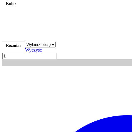
Kolor
Rozmiar
Wyczyść
ilość
Komplet
kuchenny
dwurzędowy
damski
Wiktoria
|
DAMAR