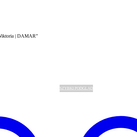
 Wiktoria | DAMAR”
SZYBKI PODGLĄD