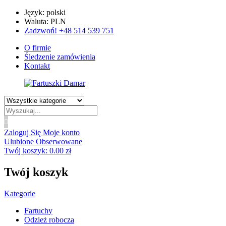
Język: polski
Waluta: PLN
Zadzwoń! +48 514 539 751
O firmie
Śledzenie zamówienia
Kontakt
Wyszukiwanie
produktów
Zaloguj Się
Moje konto
Ulubione
Obserwowane
Twój koszyk:
0.00
zł
Twój koszyk
Kategorie
Fartuchy
Odzież robocza