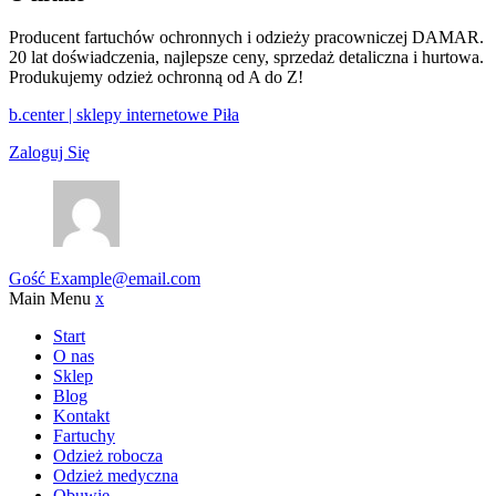
Producent fartuchów ochronnych i odzieży pracowniczej DAMAR.
20 lat doświadczenia, najlepsze ceny, sprzedaż detaliczna i hurtowa.
Produkujemy odzież ochronną od A do Z!
b.center | sklepy internetowe Piła
Zaloguj Się
Gość
Example@email.com
Main Menu
x
Start
O nas
Sklep
Blog
Kontakt
Fartuchy
Odzież robocza
Odzież medyczna
Obuwie