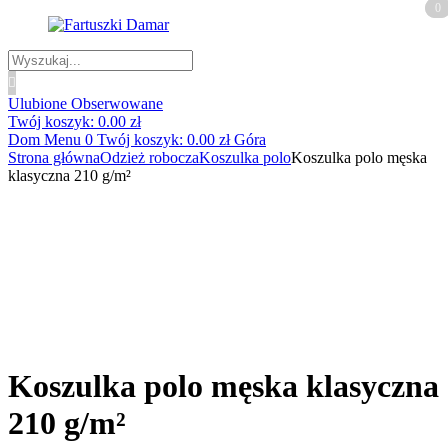
0
0
Wyszukiwanie
produktów
Ulubione
Obserwowane
Twój koszyk:
0.00
zł
Dom
Menu
0
Twój koszyk:
0.00
zł
Góra
Strona główna
Odzież robocza
Koszulka polo
Koszulka polo męska
klasyczna 210 g/m²
Koszulka polo męska klasyczna
210 g/m²