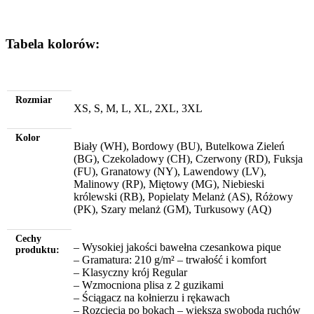
Tabela kolorów:
Rozmiar
XS, S, M, L, XL, 2XL, 3XL
Kolor
Biały (WH), Bordowy (BU), Butelkowa Zieleń
(BG), Czekoladowy (CH), Czerwony (RD), Fuksja
(FU), Granatowy (NY), Lawendowy (LV),
Malinowy (RP), Miętowy (MG), Niebieski
królewski (RB), Popielaty Melanż (AS), Różowy
(PK), Szary melanż (GM), Turkusowy (AQ)
Cechy
– Wysokiej jakości bawełna czesankowa pique
produktu:
– Gramatura: 210 g/m² – trwałość i komfort
– Klasyczny krój Regular
– Wzmocniona plisa z 2 guzikami
– Ściągacz na kołnierzu i rękawach
– Rozcięcia po bokach – większa swoboda ruchów