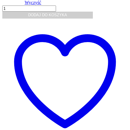
Wyczyść
ilość
Koszulka
DODAJ DO KOSZYKA
polo
męska
klasyczna
210
g/m²