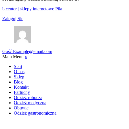
b.center | sklepy internetowe Piła
Zaloguj Się
Gość
Example@email.com
Main Menu
x
Start
O nas
Sklep
Blog
Kontakt
Fartuchy
Odzież robocza
Odzież medyczna
Obuwie
Odzież gastronomiczna