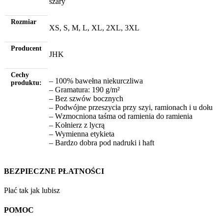
szary
Rozmiar
XS, S, M, L, XL, 2XL, 3XL
Producent
JHK
Cechy
– 100% bawełna niekurczliwa
produktu:
– Gramatura: 190 g/m²
– Bez szwów bocznych
– Podwójne przeszycia przy szyi, ramionach i u dołu
– Wzmocniona taśma od ramienia do ramienia
– Kołnierz z lycrą
– Wymienna etykieta
– Bardzo dobra pod nadruki i haft
BEZPIECZNE PŁATNOŚCI
Płać tak jak lubisz
POMOC