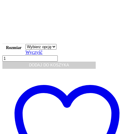
Rozmiar
Wyczyść
ilość
Koszulka
DODAJ DO KOSZYKA
męska
Premium
190
g/m²
–
krótki
rękaw