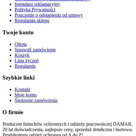
formularz reklamacyjny
Polityka Prywatności
Pouczenie o odstąpieniu od umowy
Regulamin sklepu
Twoje konto
Oferta
Sprawdź zamówienie
Koszyk
Lista życzeń
Regulamin
Szybkie linki
Kontakt
Moje konto
Śledzenie zamówienia
O firmie
Producent fartuchów ochronnych i odzieży pracowniczej DAMAR.
20 lat doświadczenia, najlepsze ceny, sprzedaż detaliczna i hurtowa.
Produkujemy odzież ochronną od A do Z!