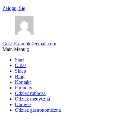
Zaloguj Się
Gość
Example@email.com
Main Menu
x
Start
O nas
Sklep
Blog
Kontakt
Fartuchy
Odzież robocza
Odzież medyczna
Obuwie
Odzież gastronomiczna