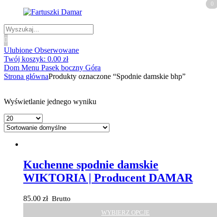
0
0
Wyszukiwanie
produktów
Ulubione
Obserwowane
Twój koszyk:
0.00
zł
Dom
Menu
Pasek boczny
Góra
Strona główna
Produkty oznaczone “Spodnie damskie bhp”
Wyświetlanie jednego wyniku
Kuchenne spodnie damskie
WIKTORIA | Producent DAMAR
85.00
zł
Brutto
WYBIERZ OPCJE