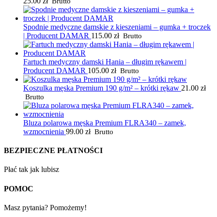
25.00
zł
Brutto
Spodnie medyczne damskie z kieszeniami – gumka + troczek
| Producent DAMAR
115.00
zł
Brutto
Fartuch medyczny damski Hania – długim rękawem |
Producent DAMAR
105.00
zł
Brutto
Koszulka męska Premium 190 g/m² – krótki rękaw
21.00
zł
Brutto
Bluza polarowa męska Premium FLRA340 – zamek,
wzmocnienia
99.00
zł
Brutto
BEZPIECZNE PŁATNOŚCI
Płać tak jak lubisz
POMOC
Masz pytania? Pomożemy!