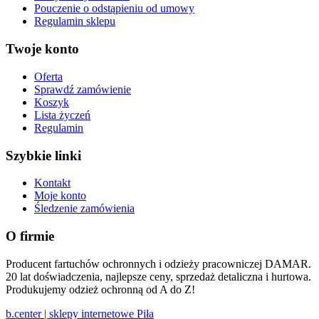
Pouczenie o odstąpieniu od umowy
Regulamin sklepu
Twoje konto
Oferta
Sprawdź zamówienie
Koszyk
Lista życzeń
Regulamin
Szybkie linki
Kontakt
Moje konto
Śledzenie zamówienia
O firmie
Producent fartuchów ochronnych i odzieży pracowniczej DAMAR.
20 lat doświadczenia, najlepsze ceny, sprzedaż detaliczna i hurtowa.
Produkujemy odzież ochronną od A do Z!
b.center | sklepy internetowe Piła