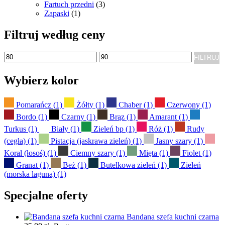
Fartuch przedni
(3)
Zapaski
(1)
Filtruj według ceny
Cena
Cena
FILTRUJ
min
max
Wybierz kolor
Pomarańcz
(1)
Żółty
(1)
Chaber
(1)
Czerwony
(1)
Bordo
(1)
Czarny
(1)
Brąz
(1)
Amarant
(1)
Turkus
(1)
Biały
(1)
Zieleń bp
(1)
Róż
(1)
Rudy
(cegła)
(1)
Pistacja (jaskrawa zieleń)
(1)
Jasny szary
(1)
Koral (łosoś)
(1)
Ciemny szary
(1)
Mięta
(1)
Fiolet
(1)
Granat
(1)
Beż
(1)
Butelkowa zieleń
(1)
Zieleń
(morska laguna)
(1)
Specjalne oferty
Bandana szefa kuchni czarna