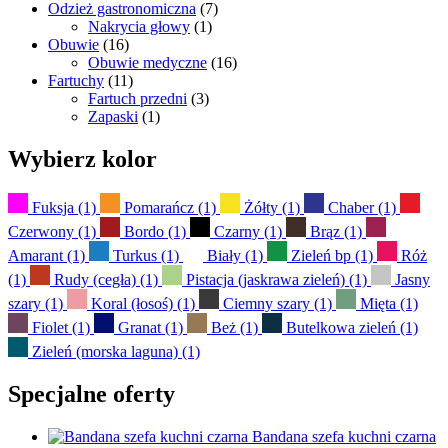
Odzież gastronomiczna
(7)
Nakrycia głowy
(1)
Obuwie
(16)
Obuwie medyczne
(16)
Fartuchy
(11)
Fartuch przedni
(3)
Zapaski
(1)
Wybierz kolor
Fuksja
(1)
Pomarańcz
(1)
Żółty
(1)
Chaber
(1)
Czerwony
(1)
Bordo
(1)
Czarny
(1)
Brąz
(1)
Amarant
(1)
Turkus
(1)
Biały
(1)
Zieleń bp
(1)
Róż
(1)
Rudy (cegła)
(1)
Pistacja (jaskrawa zieleń)
(1)
Jasny
szary
(1)
Koral (łosoś)
(1)
Ciemny szary
(1)
Mięta
(1)
Fiolet
(1)
Granat
(1)
Beż
(1)
Butelkowa zieleń
(1)
Zieleń (morska laguna)
(1)
Specjalne oferty
Bandana szefa kuchni czarna