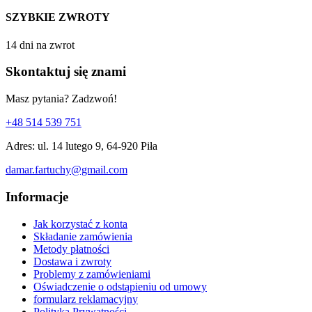
SZYBKIE ZWROTY
14 dni na zwrot
Skontaktuj się znami
Masz pytania? Zadzwoń!
+48 514 539 751
Adres: ul. 14 lutego 9, 64-920 Piła
damar.fartuchy@gmail.com
Informacje
Jak korzystać z konta
Składanie zamówienia
Metody płatności
Dostawa i zwroty
Problemy z zamówieniami
Oświadczenie o odstąpieniu od umowy
formularz reklamacyjny
Polityka Prywatności