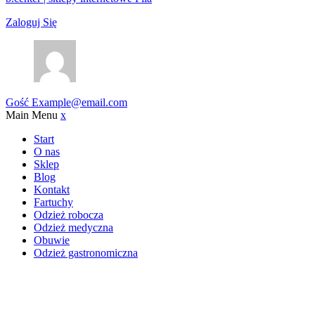
Zaloguj Się
Gość
Example@email.com
Main Menu
x
Start
O nas
Sklep
Blog
Kontakt
Fartuchy
Odzież robocza
Odzież medyczna
Obuwie
Odzież gastronomiczna