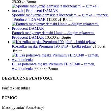
25.00
zł
Brutto
Spodnie medyczne damskie z kieszeniami – gumka + troczek
| Producent DAMAR
115.00
zł
Brutto
Fartuch medyczny damski Hania – długim rękawem |
Producent DAMAR
105.00
zł
Brutto
Koszulka męska Premium 190 g/m² – krótki rękaw
21.00
zł
Brutto
Bluza polarowa męska Premium FLRA340 – zamek,
wzmocnienia
99.00
zł
Brutto
BEZPIECZNE PŁATNOŚCI
Płać tak jak lubisz
POMOC
Masz pytania? Pomożemy!