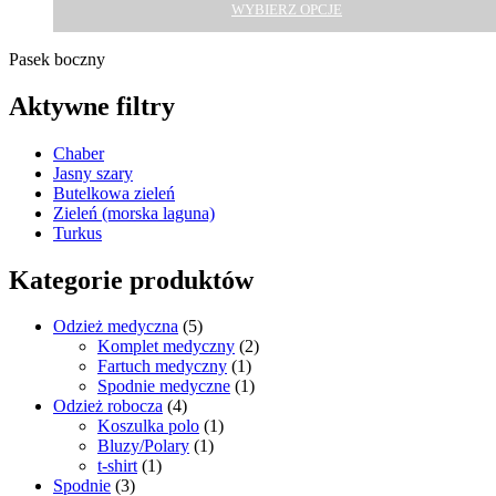
WYBIERZ OPCJE
Pasek boczny
Aktywne filtry
Chaber
Jasny szary
Butelkowa zieleń
Zieleń (morska laguna)
Turkus
Kategorie produktów
Odzież medyczna
(5)
Komplet medyczny
(2)
Fartuch medyczny
(1)
Spodnie medyczne
(1)
Odzież robocza
(4)
Koszulka polo
(1)
Bluzy/Polary
(1)
t-shirt
(1)
Spodnie
(3)