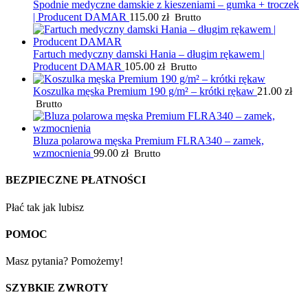
Spodnie medyczne damskie z kieszeniami – gumka + troczek
| Producent DAMAR
115.00
zł
Brutto
Fartuch medyczny damski Hania – długim rękawem |
Producent DAMAR
105.00
zł
Brutto
Koszulka męska Premium 190 g/m² – krótki rękaw
21.00
zł
Brutto
Bluza polarowa męska Premium FLRA340 – zamek,
wzmocnienia
99.00
zł
Brutto
BEZPIECZNE PŁATNOŚCI
Płać tak jak lubisz
POMOC
Masz pytania? Pomożemy!
SZYBKIE ZWROTY