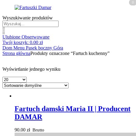
0
0
Wyszukiwanie produktów
Ulubione
Obserwowane
Twój koszyk:
0.00
zł
Dom
Menu
Pasek boczny
Góra
Strona główna
Produkty oznaczone “Fartuch kuchenny”
Wyświetlanie jednego wyniku
Fartuch damski Maria II | Producent
DAMAR
90.00
zł
Brutto