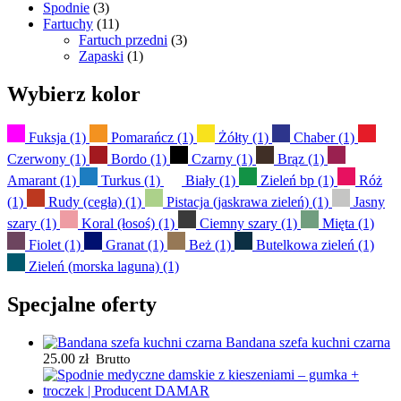
Spodnie
(3)
Fartuchy
(11)
Fartuch przedni
(3)
Zapaski
(1)
Wybierz kolor
Fuksja
(1)
Pomarańcz
(1)
Żółty
(1)
Chaber
(1)
Czerwony
(1)
Bordo
(1)
Czarny
(1)
Brąz
(1)
Amarant
(1)
Turkus
(1)
Biały
(1)
Zieleń bp
(1)
Róż
(1)
Rudy (cegła)
(1)
Pistacja (jaskrawa zieleń)
(1)
Jasny
szary
(1)
Koral (łosoś)
(1)
Ciemny szary
(1)
Mięta
(1)
Fiolet
(1)
Granat
(1)
Beż
(1)
Butelkowa zieleń
(1)
Zieleń (morska laguna)
(1)
Specjalne oferty
Bandana szefa kuchni czarna
25.00
zł
Brutto