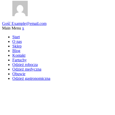
Gość
Example@email.com
Main Menu
x
Start
O nas
Sklep
Blog
Kontakt
Fartuchy
Odzież robocza
Odzież medyczna
Obuwie
Odzież gastronomiczna