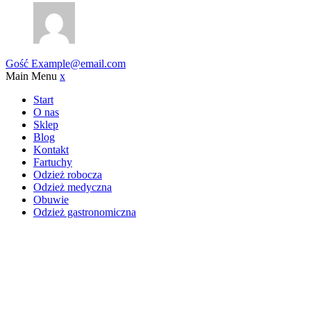
Gość
Example@email.com
Main Menu
x
Start
O nas
Sklep
Blog
Kontakt
Fartuchy
Odzież robocza
Odzież medyczna
Obuwie
Odzież gastronomiczna