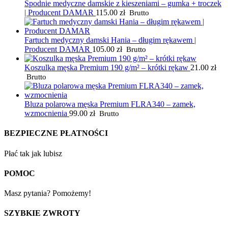
Spodnie medyczne damskie z kieszeniami – gumka + troczek
| Producent DAMAR
115.00
zł
Brutto
Fartuch medyczny damski Hania – długim rękawem |
Producent DAMAR
105.00
zł
Brutto
Koszulka męska Premium 190 g/m² – krótki rękaw
21.00
zł
Brutto
Bluza polarowa męska Premium FLRA340 – zamek,
wzmocnienia
99.00
zł
Brutto
BEZPIECZNE PŁATNOŚCI
Płać tak jak lubisz
POMOC
Masz pytania? Pomożemy!
SZYBKIE ZWROTY