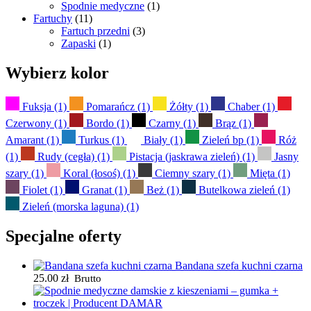
Spodnie medyczne
(1)
Fartuchy
(11)
Fartuch przedni
(3)
Zapaski
(1)
Wybierz kolor
Fuksja
(1)
Pomarańcz
(1)
Żółty
(1)
Chaber
(1)
Czerwony
(1)
Bordo
(1)
Czarny
(1)
Brąz
(1)
Amarant
(1)
Turkus
(1)
Biały
(1)
Zieleń bp
(1)
Róż
(1)
Rudy (cegła)
(1)
Pistacja (jaskrawa zieleń)
(1)
Jasny
szary
(1)
Koral (łosoś)
(1)
Ciemny szary
(1)
Mięta
(1)
Fiolet
(1)
Granat
(1)
Beż
(1)
Butelkowa zieleń
(1)
Zieleń (morska laguna)
(1)
Specjalne oferty
Bandana szefa kuchni czarna
25.00
zł
Brutto