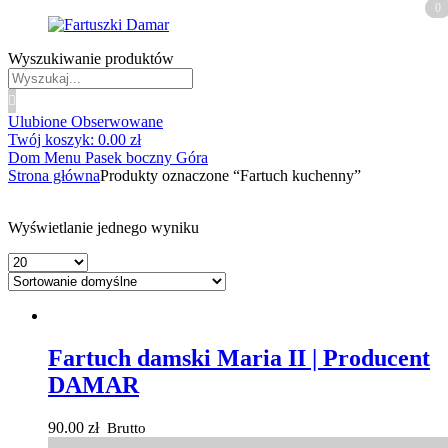
0
0
Wyszukiwanie produktów
Ulubione
Obserwowane
Twój koszyk:
0.00
zł
Dom
Menu
Pasek boczny
Góra
Strona główna
Produkty oznaczone “Fartuch kuchenny”
Wyświetlanie jednego wyniku
Fartuch damski Maria II | Producent
DAMAR
90.00
zł
Brutto