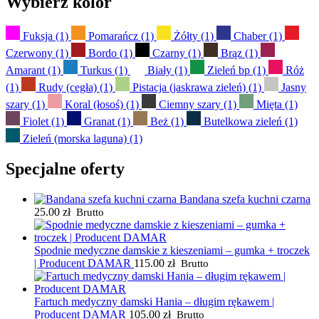
Wybierz kolor
Fuksja
(1)
Pomarańcz
(1)
Żółty
(1)
Chaber
(1)
Czerwony
(1)
Bordo
(1)
Czarny
(1)
Brąz
(1)
Amarant
(1)
Turkus
(1)
Biały
(1)
Zieleń bp
(1)
Róż
(1)
Rudy (cegła)
(1)
Pistacja (jaskrawa zieleń)
(1)
Jasny
szary
(1)
Koral (łosoś)
(1)
Ciemny szary
(1)
Mięta
(1)
Fiolet
(1)
Granat
(1)
Beż
(1)
Butelkowa zieleń
(1)
Zieleń (morska laguna)
(1)
Specjalne oferty
Bandana szefa kuchni czarna
25.00
zł
Brutto
Spodnie medyczne damskie z kieszeniami – gumka + troczek
| Producent DAMAR
115.00
zł
Brutto
Fartuch medyczny damski Hania – długim rękawem |
Producent DAMAR
105.00
zł
Brutto