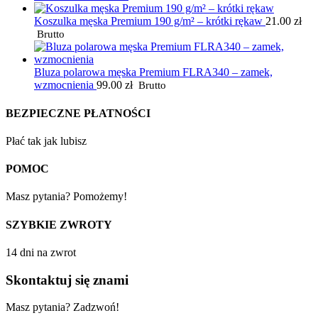
Koszulka męska Premium 190 g/m² – krótki rękaw
21.00
zł
Brutto
Bluza polarowa męska Premium FLRA340 – zamek,
wzmocnienia
99.00
zł
Brutto
BEZPIECZNE PŁATNOŚCI
Płać tak jak lubisz
POMOC
Masz pytania? Pomożemy!
SZYBKIE ZWROTY
14 dni na zwrot
Skontaktuj się znami
Masz pytania? Zadzwoń!