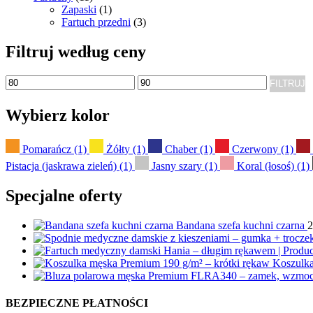
Zapaski
(1)
Fartuch przedni
(3)
Filtruj według ceny
Cena
Cena
FILTRUJ
min
max
Wybierz kolor
Pomarańcz
(1)
Żółty
(1)
Chaber
(1)
Czerwony
(1)
Pistacja (jaskrawa zieleń)
(1)
Jasny szary
(1)
Koral (łosoś)
(1)
Specjalne oferty
Bandana szefa kuchni czarna
2
Koszulka
BEZPIECZNE PŁATNOŚCI