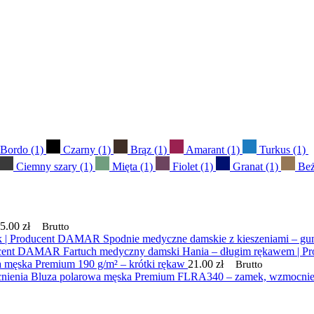
Bordo
(1)
Czarny
(1)
Brąz
(1)
Amarant
(1)
Turkus
(1)
Ciemny szary
(1)
Mięta
(1)
Fiolet
(1)
Granat
(1)
Be
5.00
zł
Brutto
Spodnie medyczne damskie z kieszeniami – g
Fartuch medyczny damski Hania – długim rękawem |
 męska Premium 190 g/m² – krótki rękaw
21.00
zł
Brutto
Bluza polarowa męska Premium FLRA340 – zamek, wzmocnie