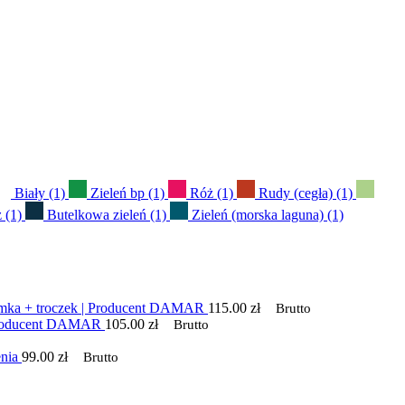
Biały
(1)
Zieleń bp
(1)
Róż
(1)
Rudy (cegła)
(1)
ż
(1)
Butelkowa zieleń
(1)
Zieleń (morska laguna)
(1)
umka + troczek | Producent DAMAR
115.00
zł
Brutto
 Producent DAMAR
105.00
zł
Brutto
nia
99.00
zł
Brutto