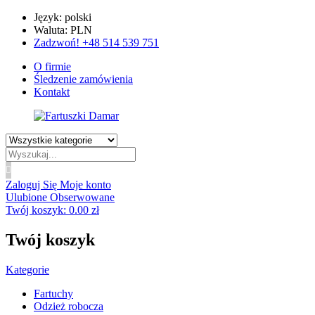
Język: polski
Waluta: PLN
Zadzwoń! +48 514 539 751
O firmie
Śledzenie zamówienia
Kontakt
Wyszukiwanie
produktów
Zaloguj Się
Moje konto
Ulubione
Obserwowane
Twój koszyk:
0.00
zł
Twój koszyk
Kategorie
Fartuchy
Odzież robocza