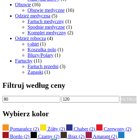
Obuwie
(16)
Obuwie medyczne
(16)
Odzież medyczna
(5)
Fartuch medyczny
(1)
Spodnie medyczne
(1)
Komplet medyczny
(2)
Odzież robocza
(4)
t-shirt
(1)
Koszulka polo
(1)
Bluzy/Polary
(1)
Fartuchy
(11)
Fartuch przedni
(3)
Zapaski
(1)
Filtruj według ceny
Cena
Cena
FILTRUJ
min
max
Wybierz kolor
Pomarańcz
(2)
Żółty
(2)
Chaber
(2)
Czerwony
(2)
Bordo
(2)
Czarny
(2)
Brąz
(2)
Amarant
(2)