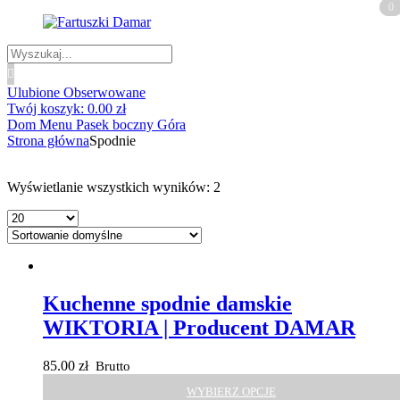
0
0
Wyszukiwanie
produktów
Ulubione
Obserwowane
Twój koszyk:
0.00
zł
Dom
Menu
Pasek boczny
Góra
Strona główna
Spodnie
Wyświetlanie wszystkich wyników: 2
Kuchenne spodnie damskie
WIKTORIA | Producent DAMAR
85.00
zł
Brutto
WYBIERZ OPCJE