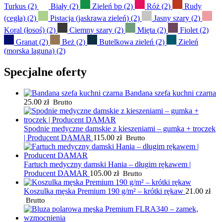
Turkus
(2)
Biały
(2)
Zieleń bp
(2)
Róż
(2)
Rudy
(cegła)
(2)
Pistacja (jaskrawa zieleń)
(2)
Jasny szary
(2)
Koral (łosoś)
(2)
Ciemny szary
(2)
Mięta
(2)
Fiolet
(2)
Granat
(2)
Beż
(2)
Butelkowa zieleń
(2)
Zieleń
(morska laguna)
(2)
Specjalne oferty
Bandana szefa kuchni czarna
25.00
zł
Brutto
Spodnie medyczne damskie z kieszeniami – gumka + troczek
| Producent DAMAR
115.00
zł
Brutto
Fartuch medyczny damski Hania – długim rękawem |
Producent DAMAR
105.00
zł
Brutto
Koszulka męska Premium 190 g/m² – krótki rękaw
21.00
zł
Brutto