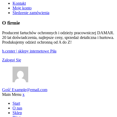
Kontakt
Moje konto
Śledzenie zamówienia
O firmie
Producent fartuchów ochronnych i odzieży pracowniczej DAMAR.
20 lat doświadczenia, najlepsze ceny, sprzedaż detaliczna i hurtowa.
Produkujemy odzież ochronną od A do Z!
b.center | sklepy internetowe Piła
Zaloguj Się
Gość
Example@email.com
Main Menu
x
Start
O nas
Sklep